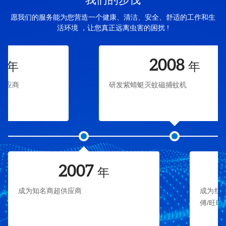
愿我们的服务能为您营造一个健康、清洁、安全、舒适的工作和生
活环境 ，让您真正远离虫害的困扰 !
2008
年
研发紫蜻蜓灭蚊磁捕蚊机
当 选
牌”
7
2009
年
年
成为红牛/贝因美/百事可乐/汇源果汁
傅/旺旺集团灭蝇灯供应商