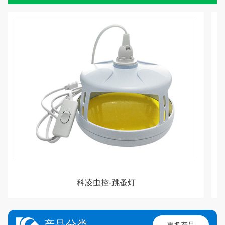
科凌虫控-新升级飞蛾陷阱
产品分类