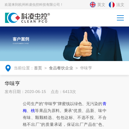
英文
法文
欢迎来到杭州科凌虫控科技有限公司！
当前位置：
首页
>
食品餐饮企业
>
华味亨
华味亨
发布日期：2020-06-15 点击：6413次
公司生产的“华味亨”牌蜜饯以绿色、无污染的
青
梅
、
桃
等果品为原料。秉承“优质、品新、味中
有味、颗颗精选、包包达标、不选不投、不合
格不出厂”的质量承诺，保证出厂产品在“色、