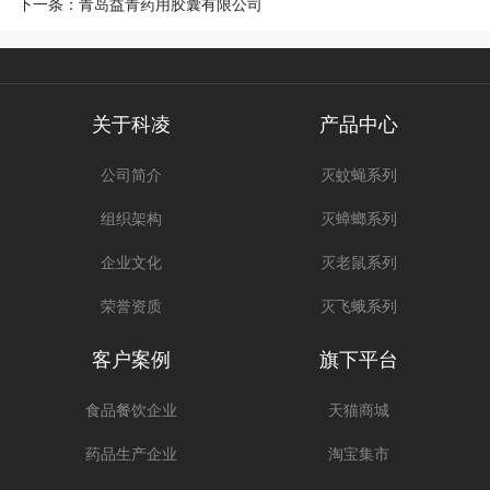
下一条：青岛益青药用胶囊有限公司
关于科凌
产品中心
公司简介
灭蚊蝇系列
组织架构
灭蟑螂系列
企业文化
灭老鼠系列
荣誉资质
灭飞蛾系列
客户案例
旗下平台
食品餐饮企业
天猫商城
药品生产企业
淘宝集市